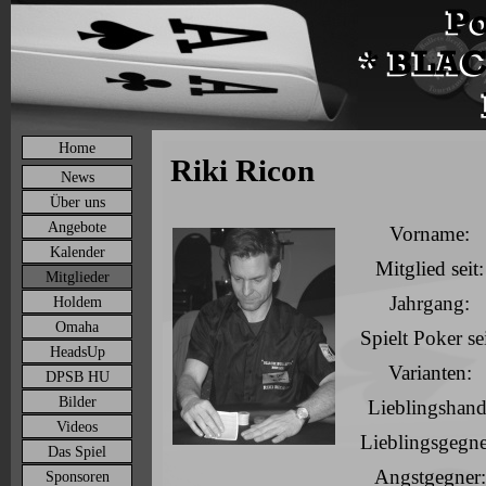
Home
Riki Ricon
News
Über uns
Angebote
Vorname:
Kalender
Mitglied seit:
Mitglieder
Jahrgang:
Holdem
Omaha
Spielt Poker sei
HeadsUp
Varianten:
DPSB HU
Bilder
Lieblingshand
Videos
Lieblingsgegne
Das Spiel
Angstgegner:
Sponsoren