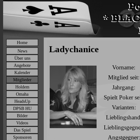
Home
Ladychanice
News
Über uns
Angebote
Vorname:
Kalender
Mitglied seit:
Mitglieder
Jahrgang:
Holdem
Omaha
Spielt Poker sei
HeadsUp
Varianten:
DPSB HU
Bilder
Lieblingshand
Videos
Lieblingsgegne
Das Spiel
Angstgegner:
Sponsoren