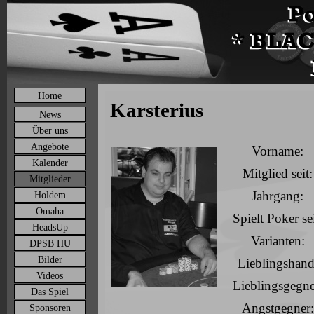
Home
Karsterius
News
Über uns
Angebote
Vorname:
Kalender
Mitglied seit:
Mitglieder
Jahrgang:
Holdem
Omaha
Spielt Poker sei
HeadsUp
Varianten:
DPSB HU
Bilder
Lieblingshand
Videos
Lieblingsgegne
Das Spiel
Angstgegner:
Sponsoren