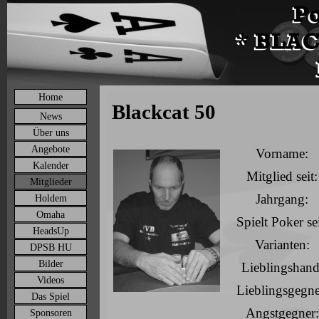
Home
Blackcat 50
News
Über uns
Angebote
Vorname:
Kalender
Mitglied seit:
Mitglieder
Jahrgang:
Holdem
Omaha
Spielt Poker sei
HeadsUp
Varianten:
DPSB HU
Bilder
Lieblingshand
Videos
Lieblingsgegne
Das Spiel
Angstgegner:
Sponsoren